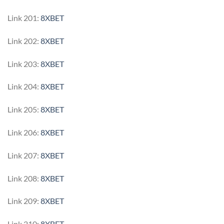
Link 201:
8XBET
Link 202:
8XBET
Link 203:
8XBET
Link 204:
8XBET
Link 205:
8XBET
Link 206:
8XBET
Link 207:
8XBET
Link 208:
8XBET
Link 209:
8XBET
Link 210:
8XBET