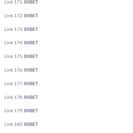
Link 171:
8XBET
Link 172:
8XBET
Link 173:
8XBET
Link 174:
8XBET
Link 175:
8XBET
Link 176:
8XBET
Link 177:
8XBET
Link 178:
8XBET
Link 179:
8XBET
Link 180:
8XBET