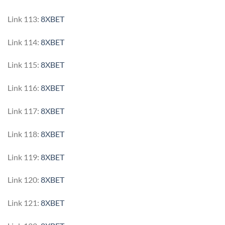
Link 113:
8XBET
Link 114:
8XBET
Link 115:
8XBET
Link 116:
8XBET
Link 117:
8XBET
Link 118:
8XBET
Link 119:
8XBET
Link 120:
8XBET
Link 121:
8XBET