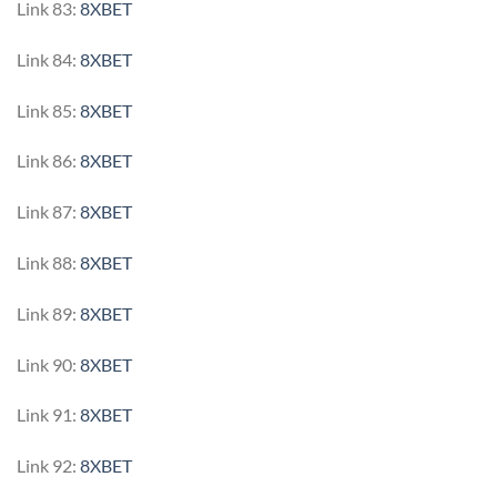
Link 83:
8XBET
Link 84:
8XBET
Link 85:
8XBET
Link 86:
8XBET
Link 87:
8XBET
Link 88:
8XBET
Link 89:
8XBET
Link 90:
8XBET
Link 91:
8XBET
Link 92:
8XBET