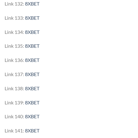
Link 132:
8XBET
Link 133:
8XBET
Link 134:
8XBET
Link 135:
8XBET
Link 136:
8XBET
Link 137:
8XBET
Link 138:
8XBET
Link 139:
8XBET
Link 140:
8XBET
Link 141:
8XBET