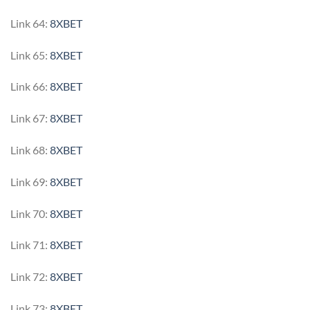
Link 64:
8XBET
Link 65:
8XBET
Link 66:
8XBET
Link 67:
8XBET
Link 68:
8XBET
Link 69:
8XBET
Link 70:
8XBET
Link 71:
8XBET
Link 72:
8XBET
Link 73:
8XBET