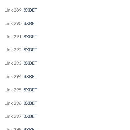
Link 289:
8XBET
Link 290:
8XBET
Link 291:
8XBET
Link 292:
8XBET
Link 293:
8XBET
Link 294:
8XBET
Link 295:
8XBET
Link 296:
8XBET
Link 297:
8XBET
Link 298:
8XBET