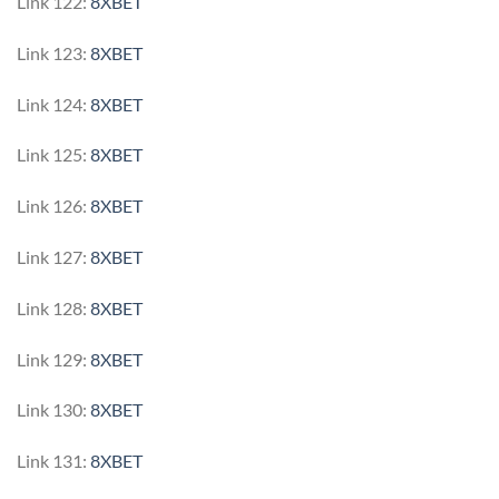
Link 122:
8XBET
Link 123:
8XBET
Link 124:
8XBET
Link 125:
8XBET
Link 126:
8XBET
Link 127:
8XBET
Link 128:
8XBET
Link 129:
8XBET
Link 130:
8XBET
Link 131:
8XBET