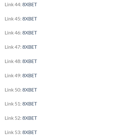
Link 44:
8XBET
Link 45:
8XBET
Link 46:
8XBET
Link 47:
8XBET
Link 48:
8XBET
Link 49:
8XBET
Link 50:
8XBET
Link 51:
8XBET
Link 52:
8XBET
Link 53:
8XBET