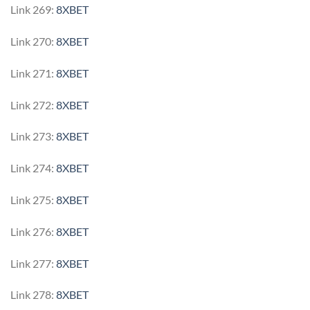
Link 269:
8XBET
Link 270:
8XBET
Link 271:
8XBET
Link 272:
8XBET
Link 273:
8XBET
Link 274:
8XBET
Link 275:
8XBET
Link 276:
8XBET
Link 277:
8XBET
Link 278:
8XBET