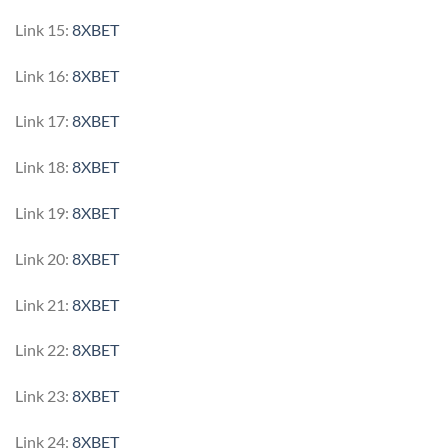
Link 15:
8XBET
Link 16:
8XBET
Link 17:
8XBET
Link 18:
8XBET
Link 19:
8XBET
Link 20:
8XBET
Link 21:
8XBET
Link 22:
8XBET
Link 23:
8XBET
Link 24:
8XBET