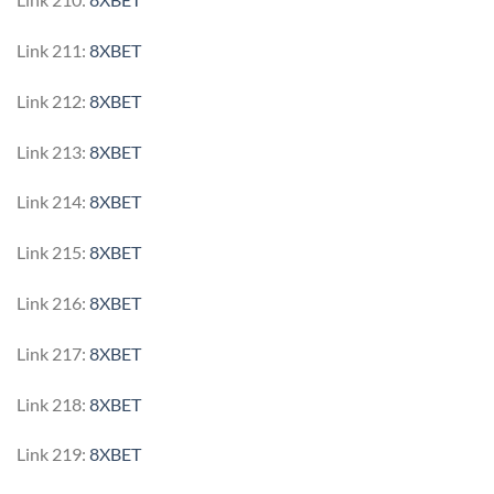
Link 211:
8XBET
Link 212:
8XBET
Link 213:
8XBET
Link 214:
8XBET
Link 215:
8XBET
Link 216:
8XBET
Link 217:
8XBET
Link 218:
8XBET
Link 219:
8XBET