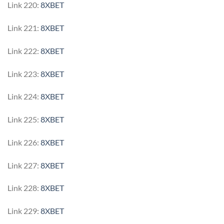
Link 220:
8XBET
Link 221:
8XBET
Link 222:
8XBET
Link 223:
8XBET
Link 224:
8XBET
Link 225:
8XBET
Link 226:
8XBET
Link 227:
8XBET
Link 228:
8XBET
Link 229:
8XBET