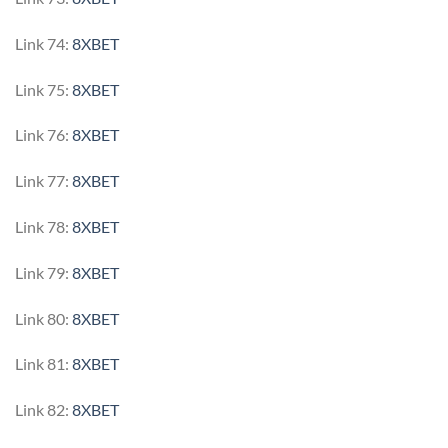
Link 74:
8XBET
Link 75:
8XBET
Link 76:
8XBET
Link 77:
8XBET
Link 78:
8XBET
Link 79:
8XBET
Link 80:
8XBET
Link 81:
8XBET
Link 82:
8XBET