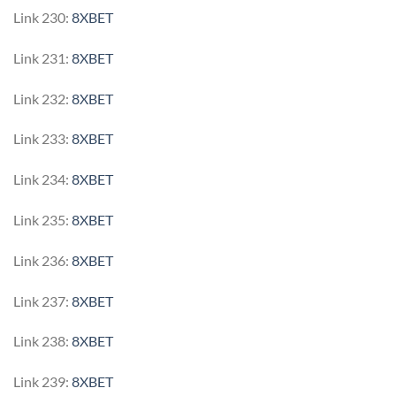
Link 230:
8XBET
Link 231:
8XBET
Link 232:
8XBET
Link 233:
8XBET
Link 234:
8XBET
Link 235:
8XBET
Link 236:
8XBET
Link 237:
8XBET
Link 238:
8XBET
Link 239:
8XBET