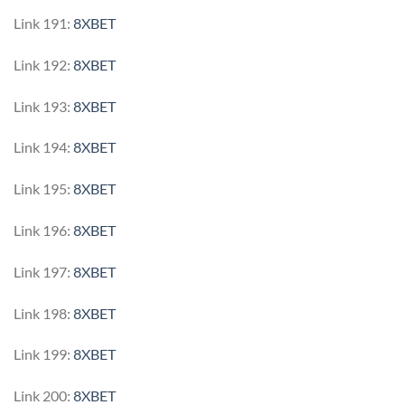
Link 191:
8XBET
Link 192:
8XBET
Link 193:
8XBET
Link 194:
8XBET
Link 195:
8XBET
Link 196:
8XBET
Link 197:
8XBET
Link 198:
8XBET
Link 199:
8XBET
Link 200:
8XBET