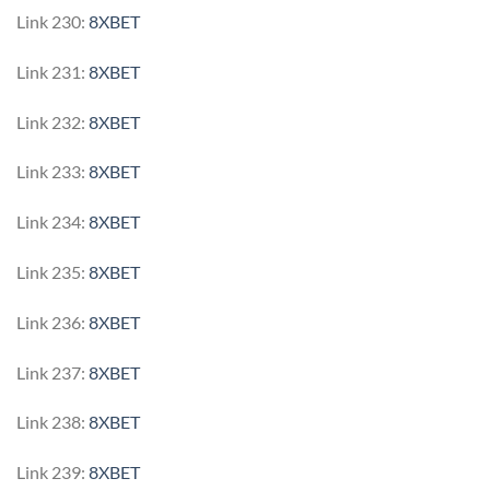
Link 230:
8XBET
Link 231:
8XBET
Link 232:
8XBET
Link 233:
8XBET
Link 234:
8XBET
Link 235:
8XBET
Link 236:
8XBET
Link 237:
8XBET
Link 238:
8XBET
Link 239:
8XBET