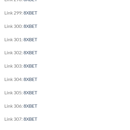
Link 299:
8XBET
Link 300:
8XBET
Link 301:
8XBET
Link 302:
8XBET
Link 303:
8XBET
Link 304:
8XBET
Link 305:
8XBET
Link 306:
8XBET
Link 307:
8XBET