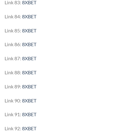
Link 83:
8XBET
Link 84:
8XBET
Link 85:
8XBET
Link 86:
8XBET
Link 87:
8XBET
Link 88:
8XBET
Link 89:
8XBET
Link 90:
8XBET
Link 91:
8XBET
Link 92:
8XBET