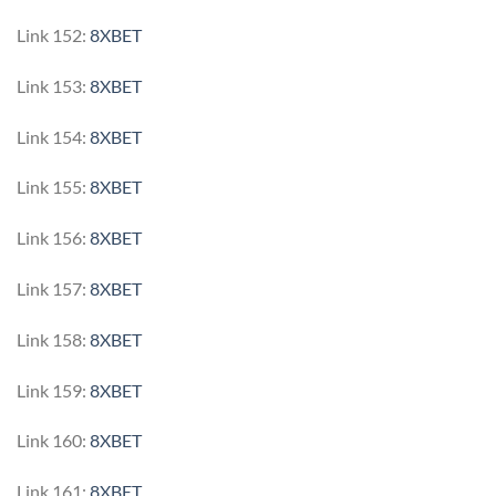
Link 152:
8XBET
Link 153:
8XBET
Link 154:
8XBET
Link 155:
8XBET
Link 156:
8XBET
Link 157:
8XBET
Link 158:
8XBET
Link 159:
8XBET
Link 160:
8XBET
Link 161:
8XBET