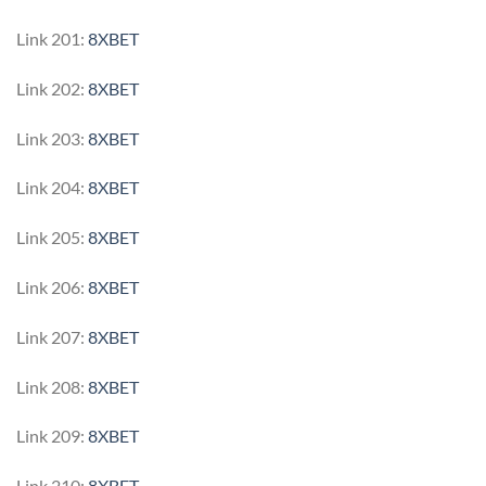
Link 201:
8XBET
Link 202:
8XBET
Link 203:
8XBET
Link 204:
8XBET
Link 205:
8XBET
Link 206:
8XBET
Link 207:
8XBET
Link 208:
8XBET
Link 209:
8XBET
Link 210:
8XBET