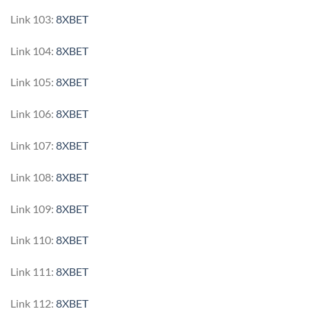
Link 103:
8XBET
Link 104:
8XBET
Link 105:
8XBET
Link 106:
8XBET
Link 107:
8XBET
Link 108:
8XBET
Link 109:
8XBET
Link 110:
8XBET
Link 111:
8XBET
Link 112:
8XBET