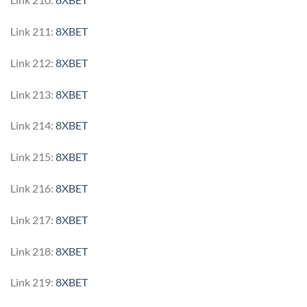
Link 211:
8XBET
Link 212:
8XBET
Link 213:
8XBET
Link 214:
8XBET
Link 215:
8XBET
Link 216:
8XBET
Link 217:
8XBET
Link 218:
8XBET
Link 219:
8XBET