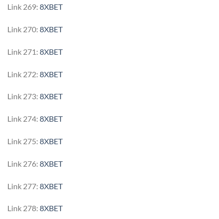
Link 269:
8XBET
Link 270:
8XBET
Link 271:
8XBET
Link 272:
8XBET
Link 273:
8XBET
Link 274:
8XBET
Link 275:
8XBET
Link 276:
8XBET
Link 277:
8XBET
Link 278:
8XBET