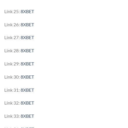
Link 25:
8XBET
Link 26:
8XBET
Link 27:
8XBET
Link 28:
8XBET
Link 29:
8XBET
Link 30:
8XBET
Link 31:
8XBET
Link 32:
8XBET
Link 33:
8XBET