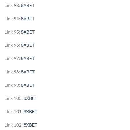
Link 93:
8XBET
Link 94:
8XBET
Link 95:
8XBET
Link 96:
8XBET
Link 97:
8XBET
Link 98:
8XBET
Link 99:
8XBET
Link 100:
8XBET
Link 101:
8XBET
Link 102:
8XBET