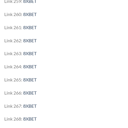
Link 259:
8XBET
Link 260:
8XBET
Link 261:
8XBET
Link 262:
8XBET
Link 263:
8XBET
Link 264:
8XBET
Link 265:
8XBET
Link 266:
8XBET
Link 267:
8XBET
Link 268:
8XBET