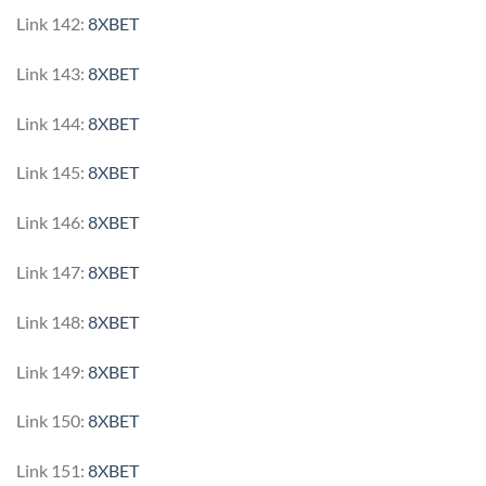
Link 142:
8XBET
Link 143:
8XBET
Link 144:
8XBET
Link 145:
8XBET
Link 146:
8XBET
Link 147:
8XBET
Link 148:
8XBET
Link 149:
8XBET
Link 150:
8XBET
Link 151:
8XBET