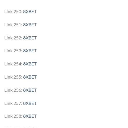
Link 250:
8XBET
Link 251:
8XBET
Link 252:
8XBET
Link 253:
8XBET
Link 254:
8XBET
Link 255:
8XBET
Link 256:
8XBET
Link 257:
8XBET
Link 258:
8XBET