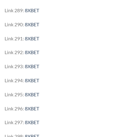
Link 289:
8XBET
Link 290:
8XBET
Link 291:
8XBET
Link 292:
8XBET
Link 293:
8XBET
Link 294:
8XBET
Link 295:
8XBET
Link 296:
8XBET
Link 297:
8XBET
Link 298:
8XBET