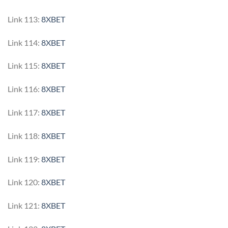
Link 113:
8XBET
Link 114:
8XBET
Link 115:
8XBET
Link 116:
8XBET
Link 117:
8XBET
Link 118:
8XBET
Link 119:
8XBET
Link 120:
8XBET
Link 121:
8XBET