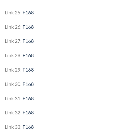
Link 25:
F168
Link 26:
F168
Link 27:
F168
Link 28:
F168
Link 29:
F168
Link 30:
F168
Link 31:
F168
Link 32:
F168
Link 33:
F168