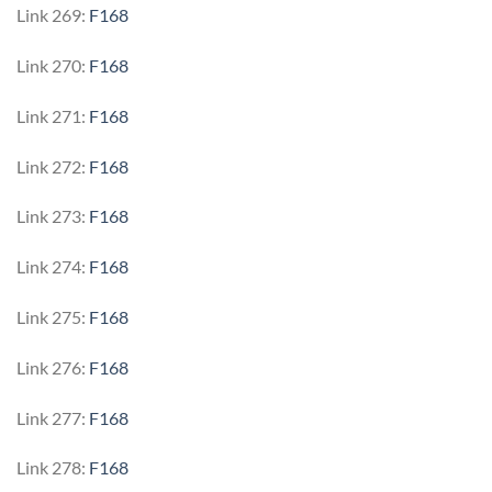
Link 269:
F168
Link 270:
F168
Link 271:
F168
Link 272:
F168
Link 273:
F168
Link 274:
F168
Link 275:
F168
Link 276:
F168
Link 277:
F168
Link 278:
F168