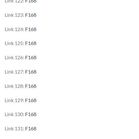
Link 122:
F168
Link 123:
F168
Link 124:
F168
Link 125:
F168
Link 126:
F168
Link 127:
F168
Link 128:
F168
Link 129:
F168
Link 130:
F168
Link 131:
F168