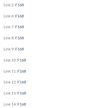
Link 5:
F168
Link 6:
F168
Link 7:
F168
Link 8:
F168
Link 9:
F168
Link 10:
F168
Link 11:
F168
Link 12:
F168
Link 13:
F168
Link 14:
F168