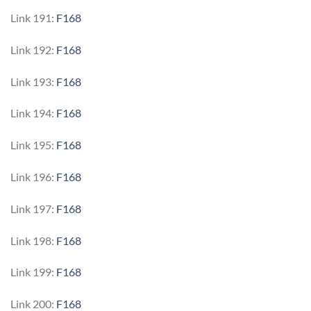
Link 191:
F168
Link 192:
F168
Link 193:
F168
Link 194:
F168
Link 195:
F168
Link 196:
F168
Link 197:
F168
Link 198:
F168
Link 199:
F168
Link 200:
F168