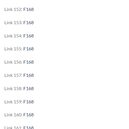
Link 152:
F168
Link 153:
F168
Link 154:
F168
Link 155:
F168
Link 156:
F168
Link 157:
F168
Link 158:
F168
Link 159:
F168
Link 160:
F168
Link 161:
F168