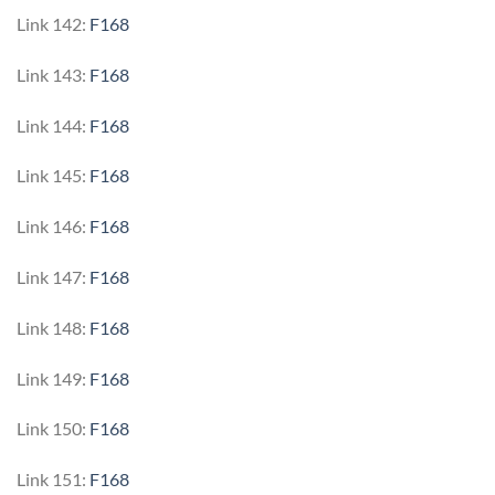
Link 142:
F168
Link 143:
F168
Link 144:
F168
Link 145:
F168
Link 146:
F168
Link 147:
F168
Link 148:
F168
Link 149:
F168
Link 150:
F168
Link 151:
F168