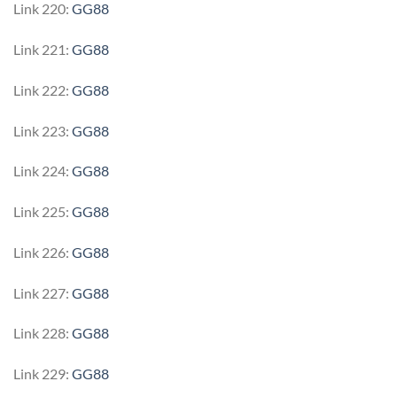
Link 220:
GG88
Link 221:
GG88
Link 222:
GG88
Link 223:
GG88
Link 224:
GG88
Link 225:
GG88
Link 226:
GG88
Link 227:
GG88
Link 228:
GG88
Link 229:
GG88