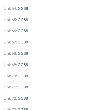
Link 64:
GG88
Link 65:
GG88
Link 66:
GG88
Link 67:
GG88
Link 68:
GG88
Link 69:
GG88
Link 70:
GG88
Link 71:
GG88
Link 72:
GG88
Link 73:
GG88