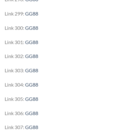
Link 299:
GG88
Link 300:
GG88
Link 301:
GG88
Link 302:
GG88
Link 303:
GG88
Link 304:
GG88
Link 305:
GG88
Link 306:
GG88
Link 307:
GG88