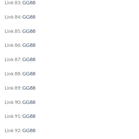
Link 83:
GG88
Link 84:
GG88
Link 85:
GG88
Link 86:
GG88
Link 87:
GG88
Link 88:
GG88
Link 89:
GG88
Link 90:
GG88
Link 91:
GG88
Link 92:
GG88