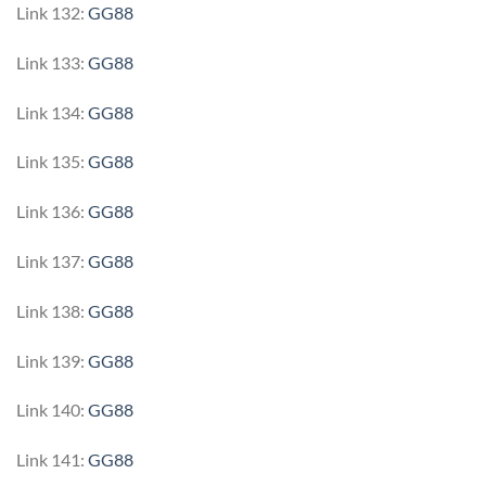
Link 132:
GG88
Link 133:
GG88
Link 134:
GG88
Link 135:
GG88
Link 136:
GG88
Link 137:
GG88
Link 138:
GG88
Link 139:
GG88
Link 140:
GG88
Link 141:
GG88