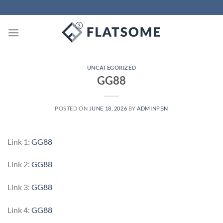
Skip
to
content
UNCATEGORIZED
GG88
POSTED ON
JUNE 18, 2026
BY
ADMINPBN
Link 1:
GG88
Link 2:
GG88
Link 3:
GG88
Link 4:
GG88