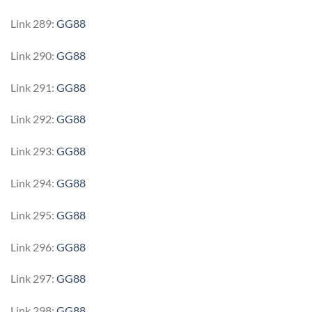
Link 289:
GG88
Link 290:
GG88
Link 291:
GG88
Link 292:
GG88
Link 293:
GG88
Link 294:
GG88
Link 295:
GG88
Link 296:
GG88
Link 297:
GG88
Link 298:
GG88