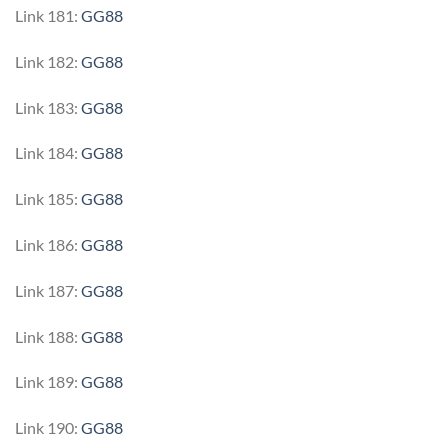
Link 181:
GG88
Link 182:
GG88
Link 183:
GG88
Link 184:
GG88
Link 185:
GG88
Link 186:
GG88
Link 187:
GG88
Link 188:
GG88
Link 189:
GG88
Link 190:
GG88