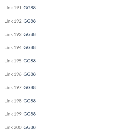
Link 191:
GG88
Link 192:
GG88
Link 193:
GG88
Link 194:
GG88
Link 195:
GG88
Link 196:
GG88
Link 197:
GG88
Link 198:
GG88
Link 199:
GG88
Link 200:
GG88