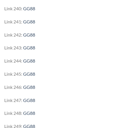
Link 240:
GG88
Link 241:
GG88
Link 242:
GG88
Link 243:
GG88
Link 244:
GG88
Link 245:
GG88
Link 246:
GG88
Link 247:
GG88
Link 248:
GG88
Link 249:
GG88