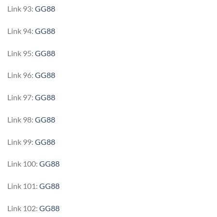
Link 93:
GG88
Link 94:
GG88
Link 95:
GG88
Link 96:
GG88
Link 97:
GG88
Link 98:
GG88
Link 99:
GG88
Link 100:
GG88
Link 101:
GG88
Link 102:
GG88