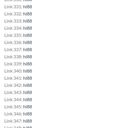
Link 331:
hi88
Link 332:
hi88
Link 333:
hi88
Link 334:
hi88
Link 335:
hi88
Link 336:
hi88
Link 337:
hi88
Link 338:
hi88
Link 339:
hi88
Link 340:
hi88
Link 341:
hi88
Link 342:
hi88
Link 343:
hi88
Link 344:
hi88
Link 345:
hi88
Link 346:
hi88
Link 347:
hi88
Link 348:
hi88