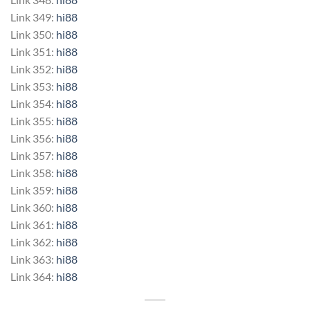
Link 349:
hi88
Link 350:
hi88
Link 351:
hi88
Link 352:
hi88
Link 353:
hi88
Link 354:
hi88
Link 355:
hi88
Link 356:
hi88
Link 357:
hi88
Link 358:
hi88
Link 359:
hi88
Link 360:
hi88
Link 361:
hi88
Link 362:
hi88
Link 363:
hi88
Link 364:
hi88