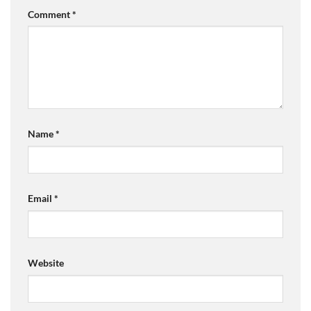
Comment
*
Name
*
Email
*
Website