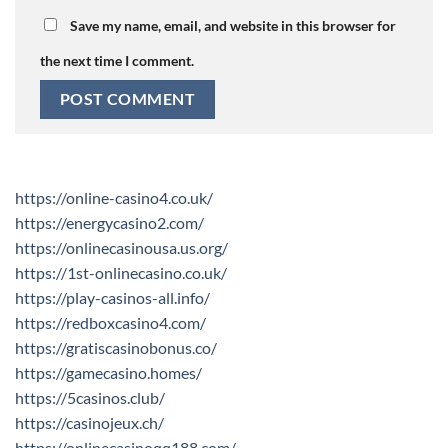
Save my name, email, and website in this browser for
the next time I comment.
https://online-casino4.co.uk/
https://energycasino2.com/
https://onlinecasinousa.us.org/
https://1st-onlinecasino.co.uk/
https://play-casinos-all.info/
https://redboxcasino4.com/
https://gratiscasinobonus.co/
https://gamecasino.homes/
https://5casinos.club/
https://casinojeux.ch/
https://onlinecasinoqq188.com/