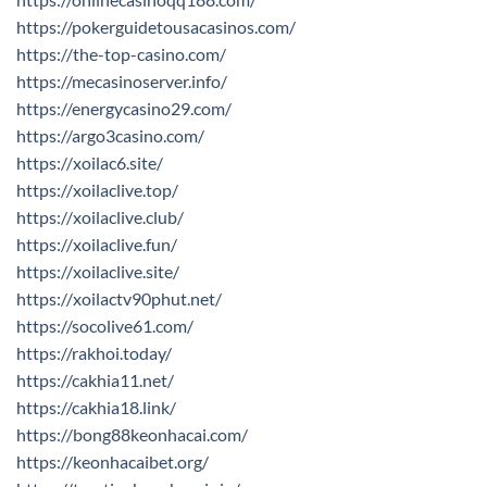
https://pokerguidetousacasinos.com/
https://the-top-casino.com/
https://mecasinoserver.info/
https://energycasino29.com/
https://argo3casino.com/
https://xoilac6.site/
https://xoilaclive.top/
https://xoilaclive.club/
https://xoilaclive.fun/
https://xoilaclive.site/
https://xoilactv90phut.net/
https://socolive61.com/
https://rakhoi.today/
https://cakhia11.net/
https://cakhia18.link/
https://bong88keonhacai.com/
https://keonhacaibet.org/