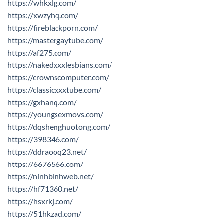
https://whkxlg.com/
https://xwzyhq.com/
https://fireblackporn.com/
https://mastergaytube.com/
https://af275.com/
https://nakedxxxlesbians.com/
https://crownscomputer.com/
https://classicxxxtube.com/
https://gxhanq.com/
https://youngsexmovs.com/
https://dqshenghuotong.com/
https://398346.com/
https://ddraooq23.net/
https://6676566.com/
https://ninhbinhweb.net/
https://hf71360.net/
https://hsxrkj.com/
https://51hkzad.com/