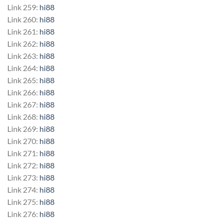
Link 259:
hi88
Link 260:
hi88
Link 261:
hi88
Link 262:
hi88
Link 263:
hi88
Link 264:
hi88
Link 265:
hi88
Link 266:
hi88
Link 267:
hi88
Link 268:
hi88
Link 269:
hi88
Link 270:
hi88
Link 271:
hi88
Link 272:
hi88
Link 273:
hi88
Link 274:
hi88
Link 275:
hi88
Link 276:
hi88