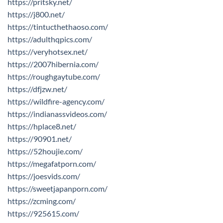
https://pritsky.net/
https://j800.net/
https://tintucthethaoso.com/
https://adulthqpics.com/
https://veryhotsex.net/
https://2007hibernia.com/
https://roughgaytube.com/
https://dfjzw.net/
https://wildfire-agency.com/
https://indianassvideos.com/
https://hplace8.net/
https://90901.net/
https://52houjie.com/
https://megafatporn.com/
https://joesvids.com/
https://sweetjapanporn.com/
https://zcming.com/
https://925615.com/