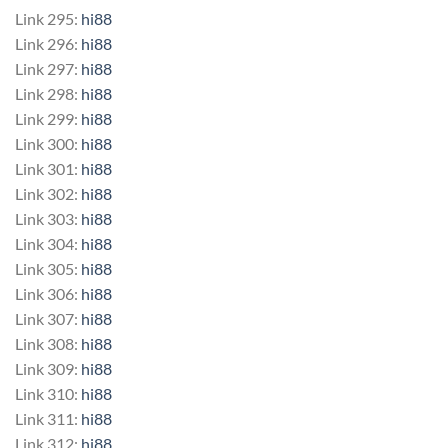
Link 295:
hi88
Link 296:
hi88
Link 297:
hi88
Link 298:
hi88
Link 299:
hi88
Link 300:
hi88
Link 301:
hi88
Link 302:
hi88
Link 303:
hi88
Link 304:
hi88
Link 305:
hi88
Link 306:
hi88
Link 307:
hi88
Link 308:
hi88
Link 309:
hi88
Link 310:
hi88
Link 311:
hi88
Link 312:
hi88