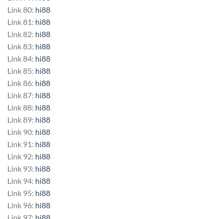
Link 80:
hi88
Link 81:
hi88
Link 82:
hi88
Link 83:
hi88
Link 84:
hi88
Link 85:
hi88
Link 86:
hi88
Link 87:
hi88
Link 88:
hi88
Link 89:
hi88
Link 90:
hi88
Link 91:
hi88
Link 92:
hi88
Link 93:
hi88
Link 94:
hi88
Link 95:
hi88
Link 96:
hi88
Link 97:
hi88