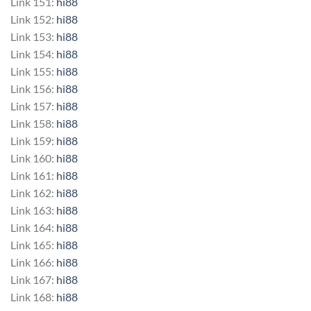
Link 151:
hi88
Link 152:
hi88
Link 153:
hi88
Link 154:
hi88
Link 155:
hi88
Link 156:
hi88
Link 157:
hi88
Link 158:
hi88
Link 159:
hi88
Link 160:
hi88
Link 161:
hi88
Link 162:
hi88
Link 163:
hi88
Link 164:
hi88
Link 165:
hi88
Link 166:
hi88
Link 167:
hi88
Link 168:
hi88