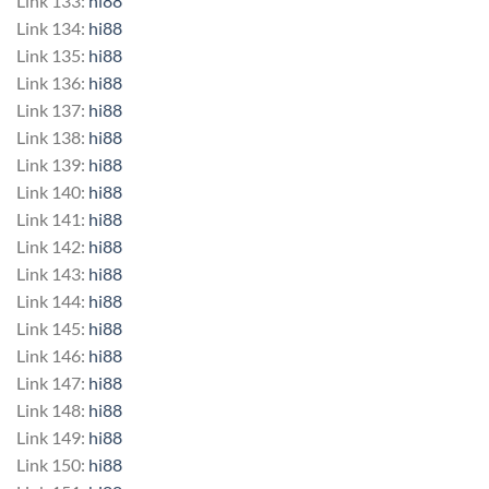
Link 133:
hi88
Link 134:
hi88
Link 135:
hi88
Link 136:
hi88
Link 137:
hi88
Link 138:
hi88
Link 139:
hi88
Link 140:
hi88
Link 141:
hi88
Link 142:
hi88
Link 143:
hi88
Link 144:
hi88
Link 145:
hi88
Link 146:
hi88
Link 147:
hi88
Link 148:
hi88
Link 149:
hi88
Link 150:
hi88