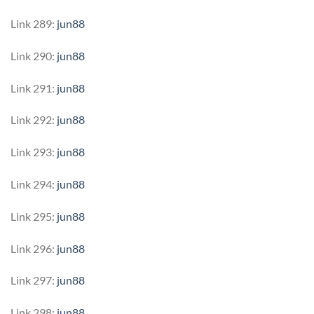
Link 289:
jun88
Link 290:
jun88
Link 291:
jun88
Link 292:
jun88
Link 293:
jun88
Link 294:
jun88
Link 295:
jun88
Link 296:
jun88
Link 297:
jun88
Link 298:
jun88