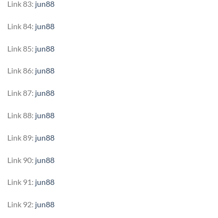
Link 83:
jun88
Link 84:
jun88
Link 85:
jun88
Link 86:
jun88
Link 87:
jun88
Link 88:
jun88
Link 89:
jun88
Link 90:
jun88
Link 91:
jun88
Link 92:
jun88