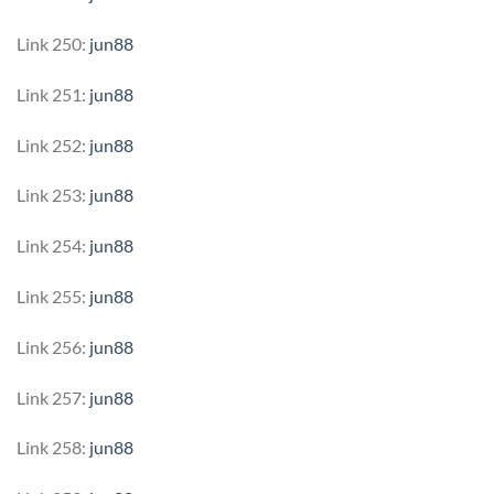
Link 250:
jun88
Link 251:
jun88
Link 252:
jun88
Link 253:
jun88
Link 254:
jun88
Link 255:
jun88
Link 256:
jun88
Link 257:
jun88
Link 258:
jun88