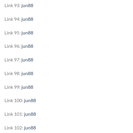
Link 93:
jun88
Link 94:
jun88
Link 95:
jun88
Link 96:
jun88
Link 97:
jun88
Link 98:
jun88
Link 99:
jun88
Link 100:
jun88
Link 101:
jun88
Link 102:
jun88