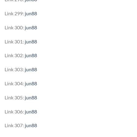
Link 299:
jun88
Link 300:
jun88
Link 301:
jun88
Link 302:
jun88
Link 303:
jun88
Link 304:
jun88
Link 305:
jun88
Link 306:
jun88
Link 307:
jun88