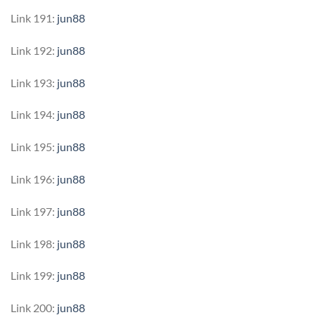
Link 191:
jun88
Link 192:
jun88
Link 193:
jun88
Link 194:
jun88
Link 195:
jun88
Link 196:
jun88
Link 197:
jun88
Link 198:
jun88
Link 199:
jun88
Link 200:
jun88