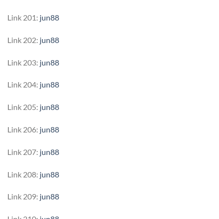
Link 201:
jun88
Link 202:
jun88
Link 203:
jun88
Link 204:
jun88
Link 205:
jun88
Link 206:
jun88
Link 207:
jun88
Link 208:
jun88
Link 209:
jun88
Link 210:
jun88