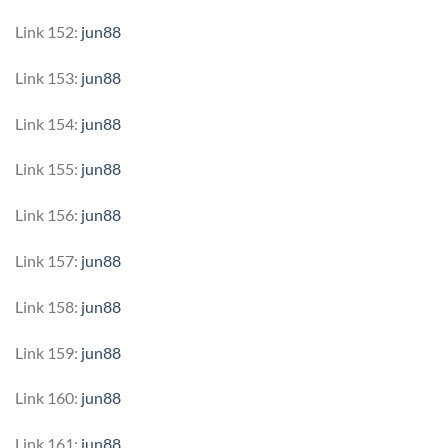
Link 152:
jun88
Link 153:
jun88
Link 154:
jun88
Link 155:
jun88
Link 156:
jun88
Link 157:
jun88
Link 158:
jun88
Link 159:
jun88
Link 160:
jun88
Link 161:
jun88