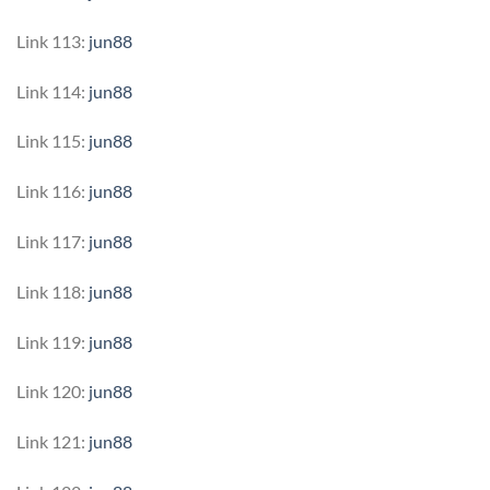
Link 113:
jun88
Link 114:
jun88
Link 115:
jun88
Link 116:
jun88
Link 117:
jun88
Link 118:
jun88
Link 119:
jun88
Link 120:
jun88
Link 121:
jun88