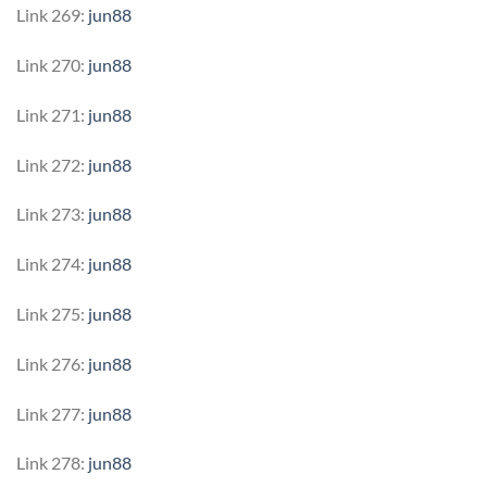
Link 269:
jun88
Link 270:
jun88
Link 271:
jun88
Link 272:
jun88
Link 273:
jun88
Link 274:
jun88
Link 275:
jun88
Link 276:
jun88
Link 277:
jun88
Link 278:
jun88