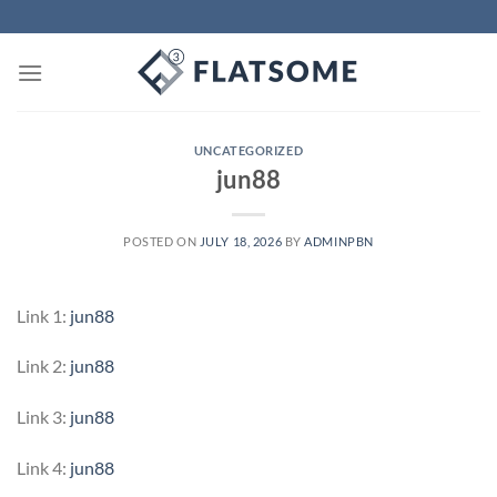
Skip
to
content
UNCATEGORIZED
jun88
POSTED ON
JULY 18, 2026
BY
ADMINPBN
Link 1:
jun88
Link 2:
jun88
Link 3:
jun88
Link 4:
jun88