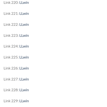
Link 220:
LLwin
Link 221:
LLwin
Link 222:
LLwin
Link 223:
LLwin
Link 224:
LLwin
Link 225:
LLwin
Link 226:
LLwin
Link 227:
LLwin
Link 228:
LLwin
Link 229:
LLwin