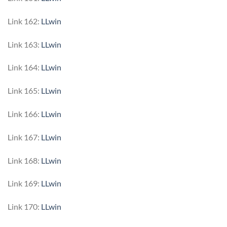
Link 162:
LLwin
Link 163:
LLwin
Link 164:
LLwin
Link 165:
LLwin
Link 166:
LLwin
Link 167:
LLwin
Link 168:
LLwin
Link 169:
LLwin
Link 170:
LLwin