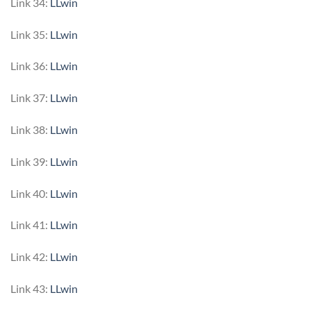
Link 34:
LLwin
Link 35:
LLwin
Link 36:
LLwin
Link 37:
LLwin
Link 38:
LLwin
Link 39:
LLwin
Link 40:
LLwin
Link 41:
LLwin
Link 42:
LLwin
Link 43:
LLwin