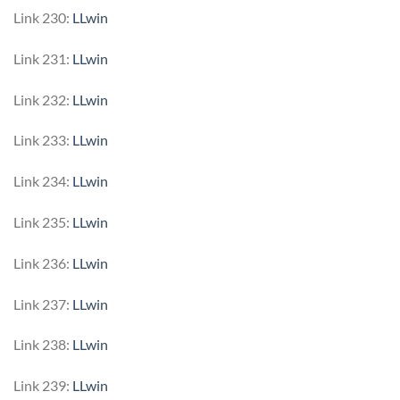
Link 230:
LLwin
Link 231:
LLwin
Link 232:
LLwin
Link 233:
LLwin
Link 234:
LLwin
Link 235:
LLwin
Link 236:
LLwin
Link 237:
LLwin
Link 238:
LLwin
Link 239:
LLwin