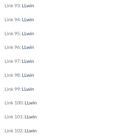
Link 93:
LLwin
Link 94:
LLwin
Link 95:
LLwin
Link 96:
LLwin
Link 97:
LLwin
Link 98:
LLwin
Link 99:
LLwin
Link 100:
LLwin
Link 101:
LLwin
Link 102:
LLwin