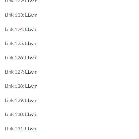
Link 122:
LLwin
Link 123:
LLwin
Link 124:
LLwin
Link 125:
LLwin
Link 126:
LLwin
Link 127:
LLwin
Link 128:
LLwin
Link 129:
LLwin
Link 130:
LLwin
Link 131:
LLwin