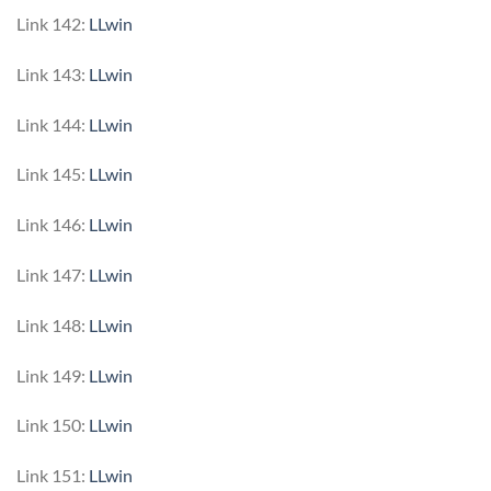
Link 142:
LLwin
Link 143:
LLwin
Link 144:
LLwin
Link 145:
LLwin
Link 146:
LLwin
Link 147:
LLwin
Link 148:
LLwin
Link 149:
LLwin
Link 150:
LLwin
Link 151:
LLwin