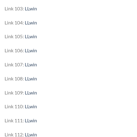
Link 103:
LLwin
Link 104:
LLwin
Link 105:
LLwin
Link 106:
LLwin
Link 107:
LLwin
Link 108:
LLwin
Link 109:
LLwin
Link 110:
LLwin
Link 111:
LLwin
Link 112:
LLwin