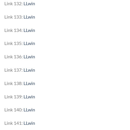
Link 132:
LLwin
Link 133:
LLwin
Link 134:
LLwin
Link 135:
LLwin
Link 136:
LLwin
Link 137:
LLwin
Link 138:
LLwin
Link 139:
LLwin
Link 140:
LLwin
Link 141:
LLwin