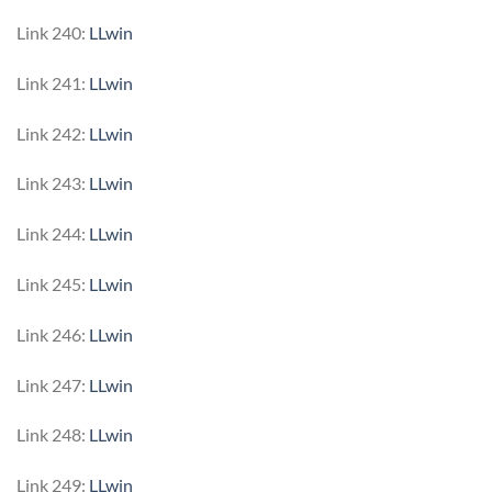
Link 240:
LLwin
Link 241:
LLwin
Link 242:
LLwin
Link 243:
LLwin
Link 244:
LLwin
Link 245:
LLwin
Link 246:
LLwin
Link 247:
LLwin
Link 248:
LLwin
Link 249:
LLwin