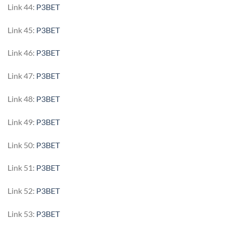
Link 44:
P3BET
Link 45:
P3BET
Link 46:
P3BET
Link 47:
P3BET
Link 48:
P3BET
Link 49:
P3BET
Link 50:
P3BET
Link 51:
P3BET
Link 52:
P3BET
Link 53:
P3BET