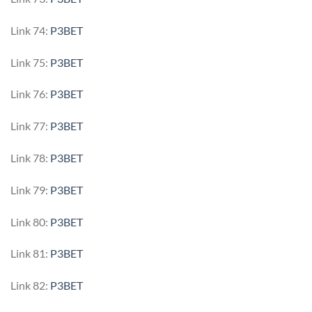
Link 74:
P3BET
Link 75:
P3BET
Link 76:
P3BET
Link 77:
P3BET
Link 78:
P3BET
Link 79:
P3BET
Link 80:
P3BET
Link 81:
P3BET
Link 82:
P3BET