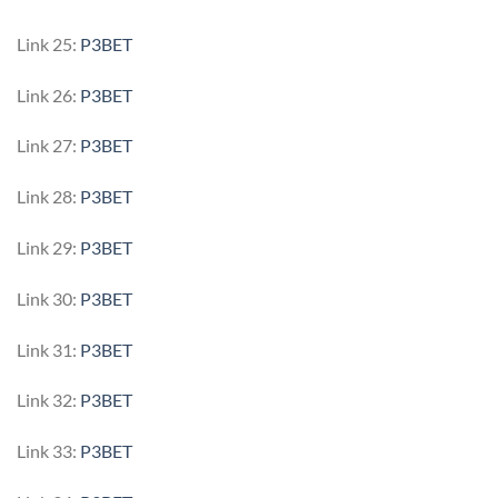
Link 25:
P3BET
Link 26:
P3BET
Link 27:
P3BET
Link 28:
P3BET
Link 29:
P3BET
Link 30:
P3BET
Link 31:
P3BET
Link 32:
P3BET
Link 33:
P3BET