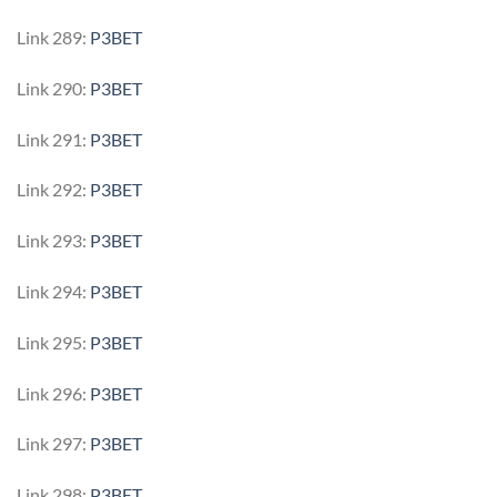
Link 289:
P3BET
Link 290:
P3BET
Link 291:
P3BET
Link 292:
P3BET
Link 293:
P3BET
Link 294:
P3BET
Link 295:
P3BET
Link 296:
P3BET
Link 297:
P3BET
Link 298:
P3BET