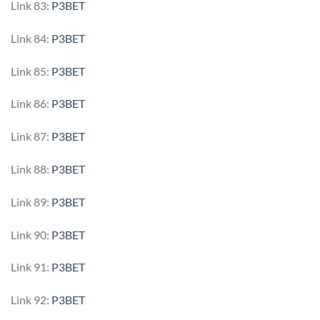
Link 83:
P3BET
Link 84:
P3BET
Link 85:
P3BET
Link 86:
P3BET
Link 87:
P3BET
Link 88:
P3BET
Link 89:
P3BET
Link 90:
P3BET
Link 91:
P3BET
Link 92:
P3BET