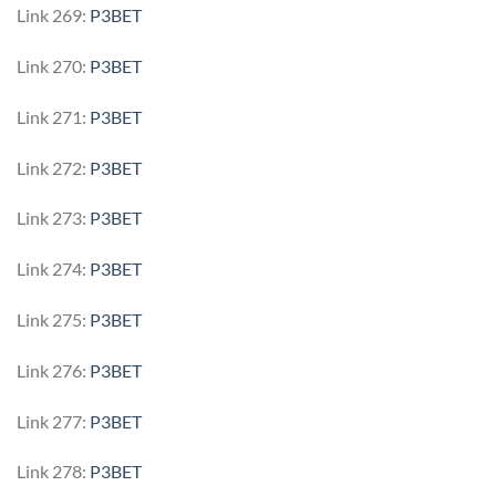
Link 269:
P3BET
Link 270:
P3BET
Link 271:
P3BET
Link 272:
P3BET
Link 273:
P3BET
Link 274:
P3BET
Link 275:
P3BET
Link 276:
P3BET
Link 277:
P3BET
Link 278:
P3BET