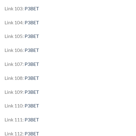
Link 103:
P3BET
Link 104:
P3BET
Link 105:
P3BET
Link 106:
P3BET
Link 107:
P3BET
Link 108:
P3BET
Link 109:
P3BET
Link 110:
P3BET
Link 111:
P3BET
Link 112:
P3BET